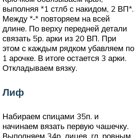
выполняя *1 стлб с накидом, 2 ВП*.
Между *-* повторяем на всей
длине. По верху передней детали
связать 5р. арки из 20 ВП. При
этом с каждым рядком убавляем по
1 арочке. В итоге остается 3 арки.
Откладываем вязку.
Лиф
Набираем спицами 35п. и
начинаем вязать первую чашечку.
Выполняем 34р. лицев. гл. ровным