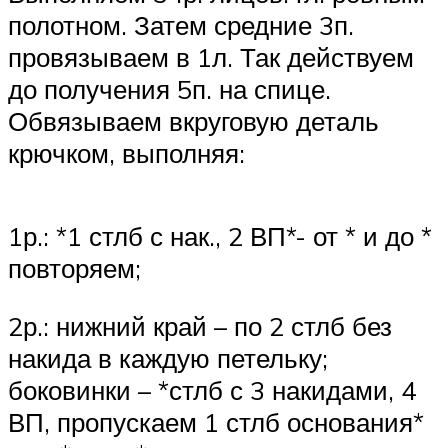
полотном. Затем средние 3п.
провязываем в 1л. Так действуем
до получения 5п. на спице.
Обвязываем вкруговую деталь
крючком, выполняя:
1р.: *1 стлб с нак., 2 ВП*- от * и до *
повторяем;
2р.: нижний край – по 2 стлб без
накида в каждую петельку;
боковинки – *стлб с 3 накидами, 4
ВП, пропускаем 1 стлб основания*