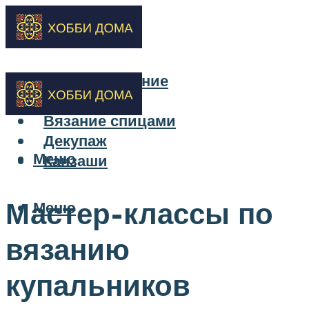
Бисероплетение
Вышивка
Вязание спицами
Декупаж
Меню
Канзаши
Мастер-классы по
Меню
вязанию
купальников