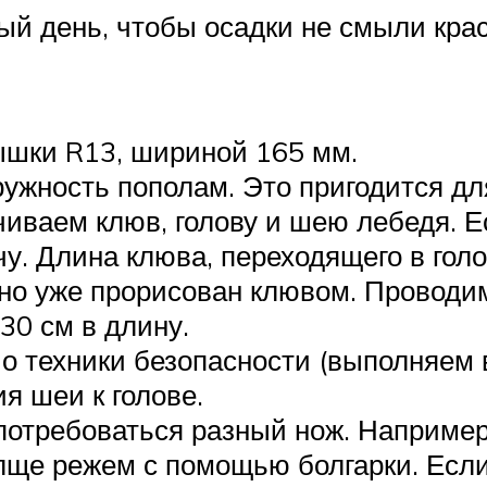
 день, чтобы осадки не смыли краск
ышки R13, шириной 165 мм.
ужность пополам. Это пригодится д
чиваем клюв, голову и шею лебедя. 
чу. Длина клюва, переходящего в голо
чно уже прорисован клювом. Проводи
30 см в длину.
 о техники безопасности (выполняем 
я шеи к голове.
потребоваться разный нож. Например
лще режем с помощью болгарки. Если 