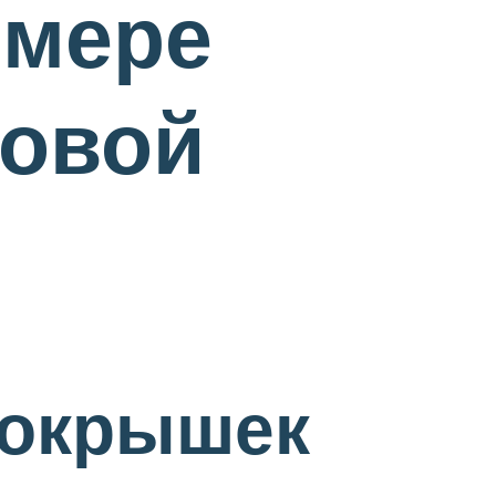
имере
говой
покрышек