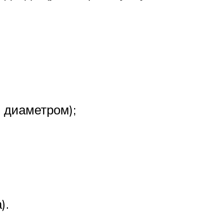
м диаметром);
).