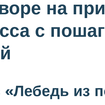
дворе на пр
сса с поша
ей
 «Лебедь из 