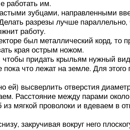
е работать им.
астыми зубцами, направленными ввер
 Делать разрезы лучше параллельно,
ожнит работу.
екторе был металлический корд, то п
зать края острым ножом.
, чтобы придать крыльям нужный вид
 пока что лежат на земле. Для этого
о ей) высверлить отверстия диаметр
аем. Расстояние между парами около
 из мягкой проволоки и вдеваем в от
снизу, закручивая вокруг него плоск