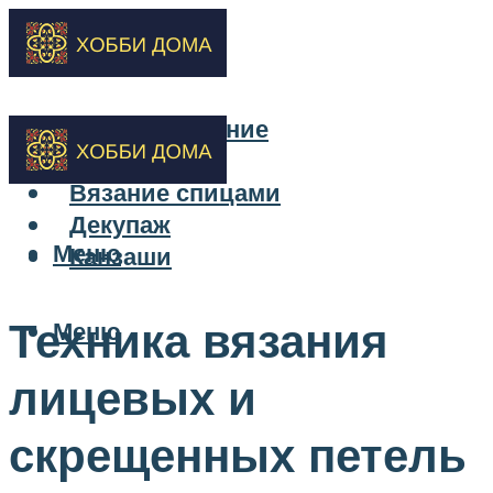
Бисероплетение
Вышивка
Вязание спицами
Декупаж
Меню
Канзаши
Техника вязания
Меню
лицевых и
скрещенных петель