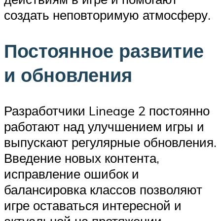
создать неповторимую атмосферу.
Постоянное развитие
и обновления
Разработчики Lineage 2 постоянно
работают над улучшением игры и
выпускают регулярные обновления.
Введение новых контента,
исправление ошибок и
балансировка классов позволяют
игре оставаться интересной и
актуальной на протяжении