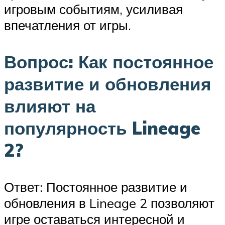
игровым событиям, усиливая
впечатления от игры.
Вопрос: Как постоянное
развитие и обновления
влияют на
популярность Lineage
2?
Ответ: Постоянное развитие и
обновления в Lineage 2 позволяют
игре оставаться интересной и