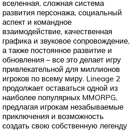
вселенная, сложная система
развития персонажа, социальный
аспект и командное
взаимодействие, качественная
графика и звуковое сопровождение,
а также постоянное развитие и
обновления – все это делает игру
привлекательной для миллионов
игроков по всему миру. Lineage 2
продолжает оставаться одной из
наиболее популярных MMORPG,
предлагая игрокам незабываемые
приключения и возможность
создать свою собственную легенду