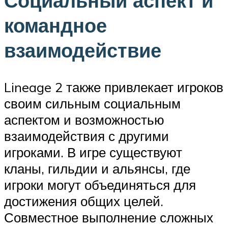
Социальный аспект и
командное
взаимодействие
Lineage 2 также привлекает игроков
своим сильным социальным
аспектом и возможностью
взаимодействия с другими
игроками. В игре существуют
кланы, гильдии и альянсы, где
игроки могут объединяться для
достижения общих целей.
Совместное выполнение сложных