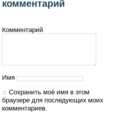
комментарий
Комментарий
Имя
Сохранить моё имя в этом
браузере для последующих моих
комментариев.