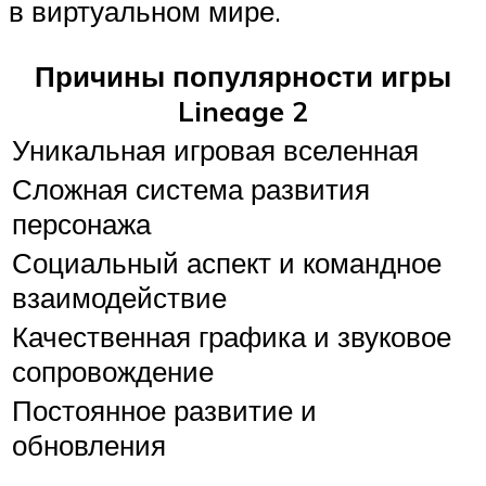
в виртуальном мире.
Причины популярности игры
Lineage 2
Уникальная игровая вселенная
Сложная система развития
персонажа
Социальный аспект и командное
взаимодействие
Качественная графика и звуковое
сопровождение
Постоянное развитие и
обновления