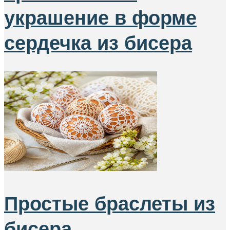
украшение в форме
сердечка из бисера
Простые браслеты из
бисера