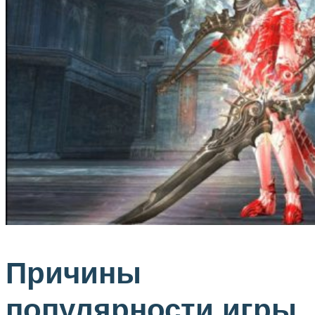
Причины
популярности игры