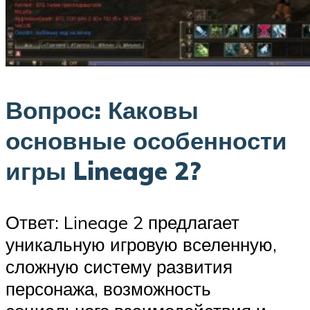
Вопрос: Каковы
основные особенности
игры Lineage 2?
Ответ: Lineage 2 предлагает
уникальную игровую вселенную,
сложную систему развития
персонажа, возможность