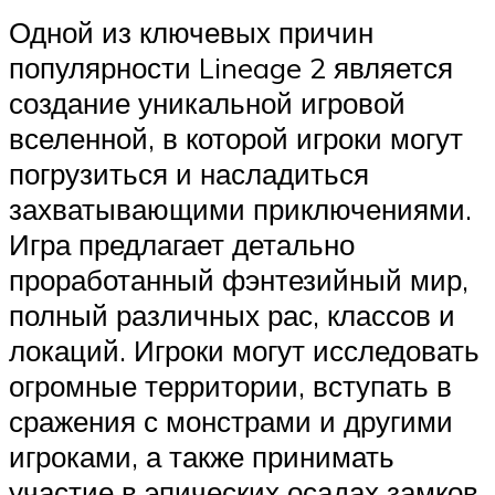
Одной из ключевых причин
популярности Lineage 2 является
создание уникальной игровой
вселенной, в которой игроки могут
погрузиться и насладиться
захватывающими приключениями.
Игра предлагает детально
проработанный фэнтезийный мир,
полный различных рас, классов и
локаций. Игроки могут исследовать
огромные территории, вступать в
сражения с монстрами и другими
игроками, а также принимать
участие в эпических осадах замков.