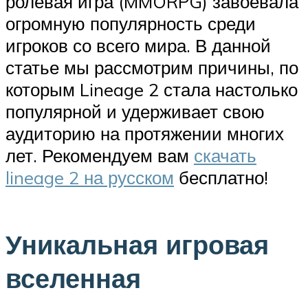
ролевая игра (MMORPG) завоевала
огромную популярность среди
игроков со всего мира. В данной
статье мы рассмотрим причины, по
которым Lineage 2 стала настолько
популярной и удерживает свою
аудиторию на протяжении многих
лет. Рекомендуем вам
скачать
lineage 2 на русском
бесплатно!
Уникальная игровая
вселенная