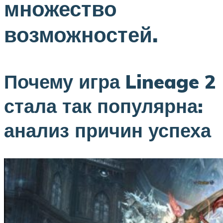
множество
возможностей.
Почему игра Lineage 2
стала так популярна:
анализ причин успеха