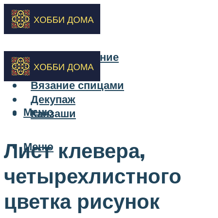
Бисероплетение
Вышивка
Вязание спицами
Декупаж
Меню
Канзаши
Лист клевера,
Меню
четырехлистного
цветка рисунок