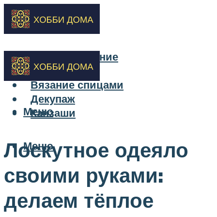
Бисероплетение
Вышивка
Вязание спицами
Декупаж
Меню
Канзаши
Лоскутное одеяло
Меню
своими руками:
делаем тёплое