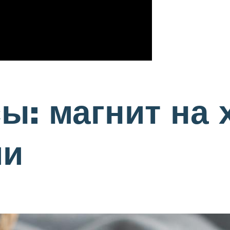
ы: магнит на
ми