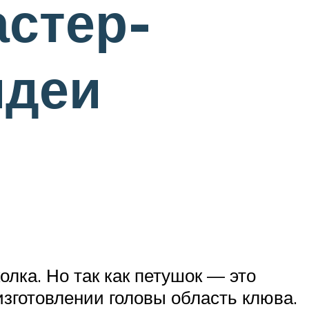
астер-
идеи
олка. Но так как петушок — это
изготовлении головы область клюва.