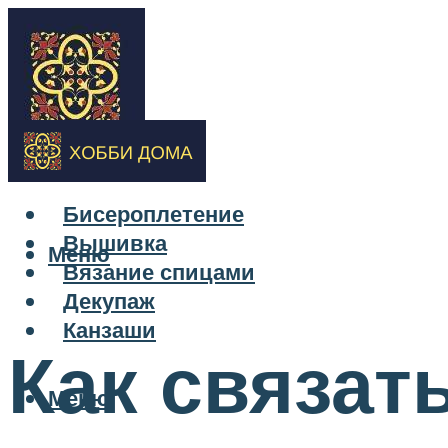
Бисероплетение
Вышивка
Меню
Вязание спицами
Декупаж
Канзаши
Как связат
Меню