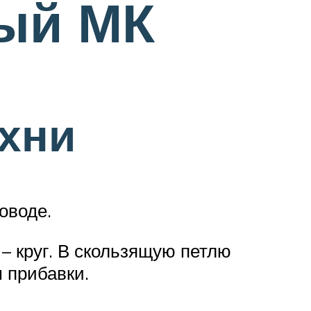
ый МК
ухни
оводе.
– круг. В скользящую петлю
м прибавки.