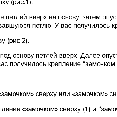
ху (рис.1).
 петлей вверх на основу, затем опус
овавшуюся петлю. У вас получилось к
у (рис.2).
од основу петлей вверх. Далее опус
 вас получилось крепление “замочком”
«замочком» сверху или «замочком» сн
ление «замочком» сверху (1) и “замоч