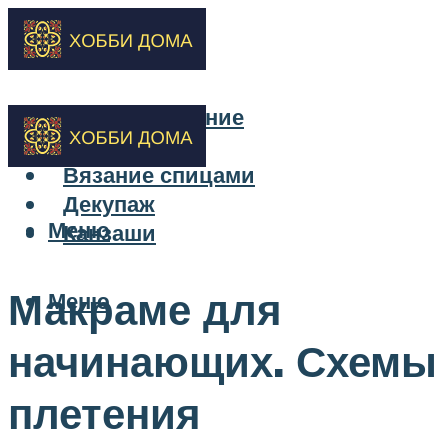
Бисероплетение
Вышивка
Вязание спицами
Декупаж
Меню
Канзаши
Макраме для
Меню
начинающих. Схемы
плетения