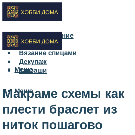
Бисероплетение
Вышивка
Вязание спицами
Декупаж
Меню
Канзаши
Макраме схемы как
Меню
плести браслет из
ниток пошагово