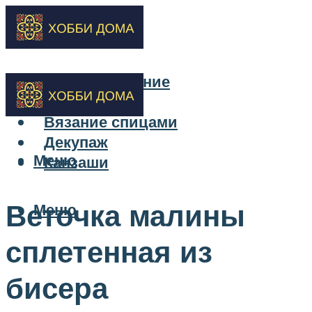
Бисероплетение
Вышивка
Вязание спицами
Декупаж
Меню
Канзаши
Веточка малины
Меню
сплетенная из
бисера