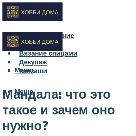
Бисероплетение
Вышивка
Вязание спицами
Декупаж
Меню
Канзаши
Мандала: что это
Меню
такое и зачем оно
нужно?