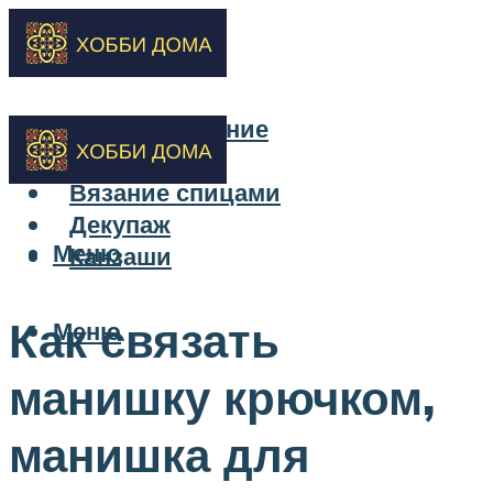
Бисероплетение
Вышивка
Вязание спицами
Декупаж
Меню
Канзаши
Как связать
Меню
манишку крючком,
манишка для