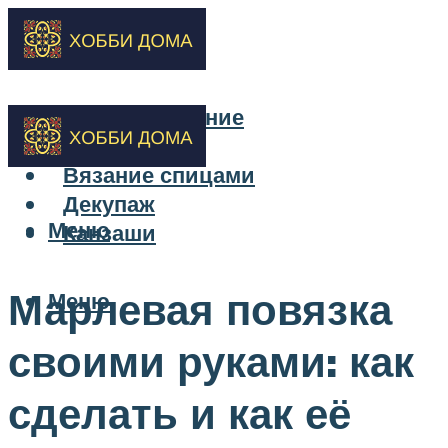
Бисероплетение
Вышивка
Вязание спицами
Декупаж
Меню
Канзаши
Марлевая повязка
Меню
своими руками: как
сделать и как её