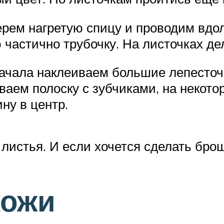
рем нагретую спицу и проводим вдоль
 частично трубочку. На листочках де
начала наклеиваем большие лепесточк
иваем полоску с зубчиками, на некот
ну в центр.
листья. И если хочется сделать брош
кожи