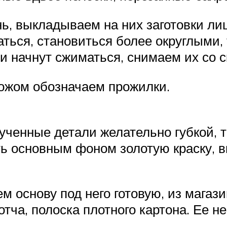
ь, выкладываем на них заготовки ли
аться, становиться более округлыми,
ли начнут сжиматься, снимаем их со 
ножом обозначаем прожилки.
ченные детали желательно губкой, та
ть основным фоном золотую краску, 
ем основу под него готовую, из магаз
отча, полоска плотного картона. Ее н