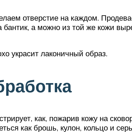
елаем отверстие на каждом. Продева
а бантик, а можно из той же кожи выр
бохо украсит лаконичный образ.
бработка
рирует, как, пожарив кожу на сково
ться как брошь, кулон, кольцо и серь