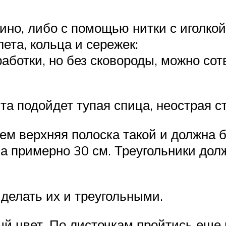
но, либо с помощью нитки с иголкой,
ета, кольца и сережек:
аботки, но без сковороды, можно со
а подойдет тупая спица, неострая ст
ем верхняя полоска такой и должна б
а примерно 30 см. Треугольники дол
делать их и треугольными.
й цвет. По листочкам пройтись еще 