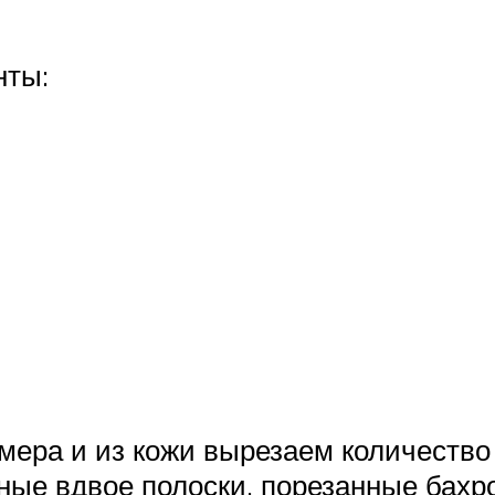
нты:
мера и из кожи вырезаем количество з
ные вдвое полоски, порезанные бахр