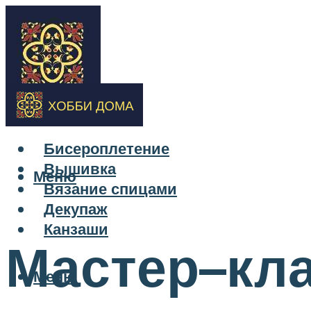
Бисероплетение
Вышивка
Меню
Вязание спицами
Декупаж
Канзаши
Мастер–кла
Меню