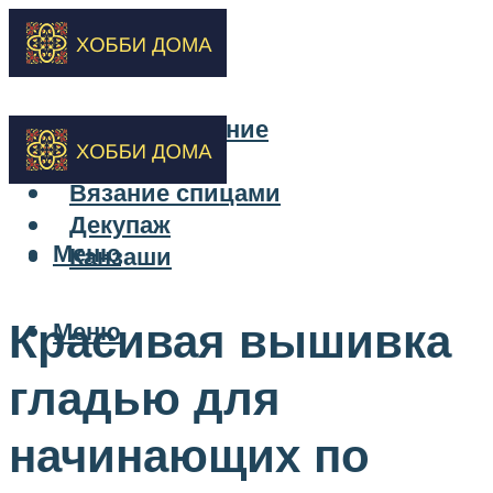
Бисероплетение
Вышивка
Вязание спицами
Декупаж
Меню
Канзаши
Красивая вышивка
Меню
гладью для
начинающих по