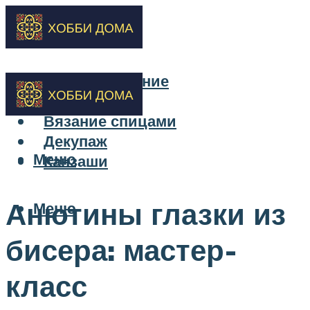
Бисероплетение
Вышивка
Вязание спицами
Декупаж
Меню
Канзаши
Анютины глазки из
Меню
бисера: мастер-
класс