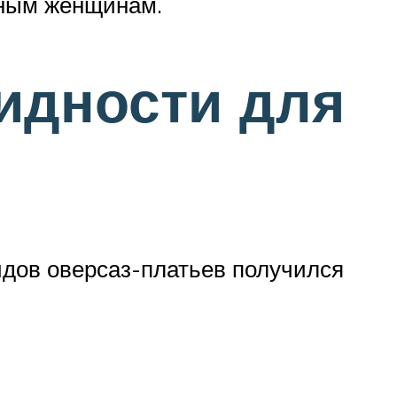
лным женщинам.
идности для
идов оверсаз-платьев получился