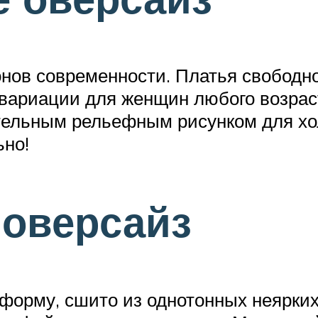
нов современности. Платья свободно
 вариации для женщин любого возрас
тельным рельефным рисунком для хо
ьно!
-оверсайз
рму, сшито из однотонных неярких т