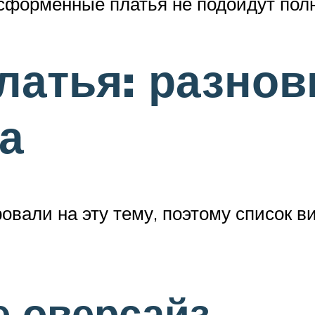
есформенные платья не подойдут по
атья: разнов
а
вали на эту тему, поэтому список в
е оверсайз