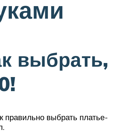
уками
ак выбрать,
0!
ак правильно выбрать платье-
л.