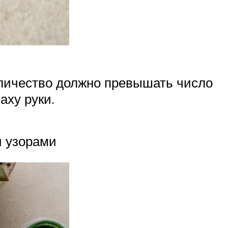
оличество должно превышать число
аху руки.
и узорами