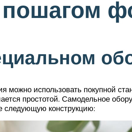
 пошагом ф
ециальном об
я можно использовать покупной стан
чается простотой. Самодельное обо
те следующую конструкцию: