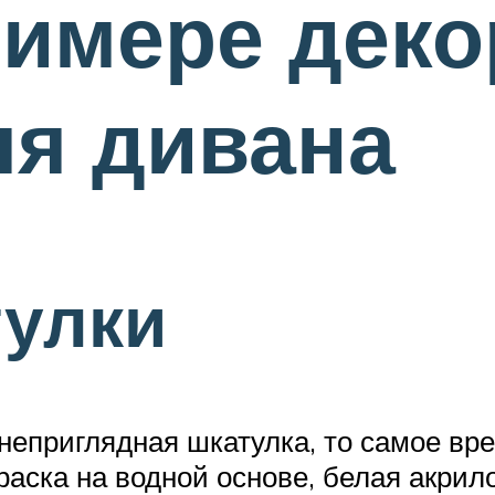
римере дек
ля дивана
тулки
неприглядная шкатулка, то самое вр
аска на водной основе, белая акрилов