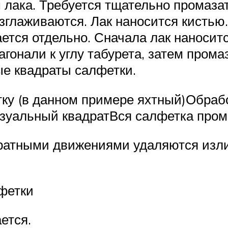
лака. Требуется тщательно промазат
азглаживаются. Лак наносится кистью
ается отдельно. Сначала лак наносит
иагонали к углу табурета, затем пром
ые квадраты салфетки.
тку (в данном примере яхтный)Обрабо
изуальный квадратВся салфетка про
куратными движениями удаляются изл
фетки
ется.