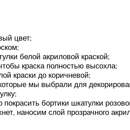
вый цвет;
ском;
улки белой акриловой краской;
 чтобы краска полностью высохла;
лой краски до коричневой;
которые мы выбрали для декорирован
улку;
 покрасить бортики шкатулки розово
нет, наносим слой прозрачного акрил