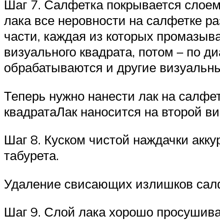
Шаг 7. Салфетка покрывается слоем 
лака все неровности на салфетке р
части, каждая из которых промазыв
визуального квадрата, потом – по д
обрабатываются и другие визуальн
Теперь нужно нанести лак на салфе
квадратаЛак наносится на второй в
Шаг 8. Куском чистой наждачки ак
табурета.
Удаление свисающих излишков сал
Шаг 9. Слой лака хорошо просушива