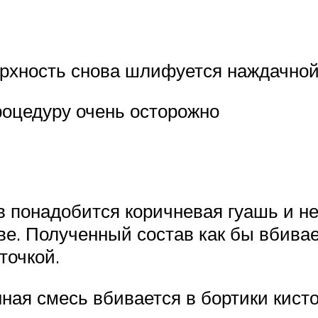
ерхность снова шлифуется наждачной
роцедуру очень осторожно
в понадобится коричневая гуашь и н
е. Полученный состав как бы вбивае
точкой.
ая смесь вбивается в бортики кист