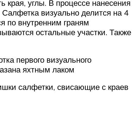
ь края, углы. В процессе нанесения
. Салфетка визуально делится на 4
ся по внутренним граням
азываются остальные участки. Также
тка первого визуального
мазана яхтным лаком
ишки салфетки, свисающие с краев