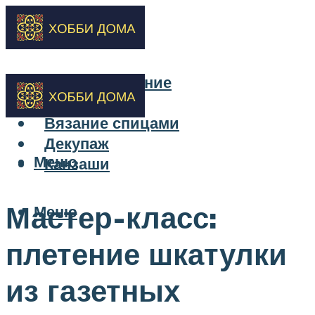
Бисероплетение
Вышивка
Вязание спицами
Декупаж
Меню
Канзаши
Мастер-класс:
Меню
плетение шкатулки
из газетных