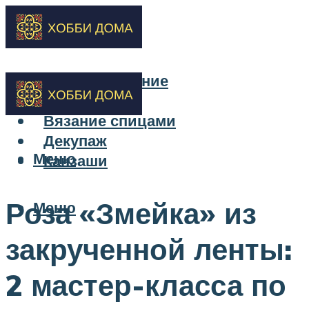
Бисероплетение
Вышивка
Вязание спицами
Декупаж
Меню
Канзаши
Роза «Змейка» из
Меню
закрученной ленты:
2 мастер-класса по