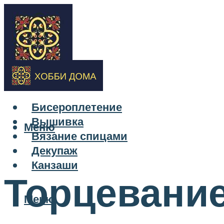
Бисероплетение
Вышивка
Меню
Вязание спицами
Декупаж
Канзаши
Торцевание
Меню