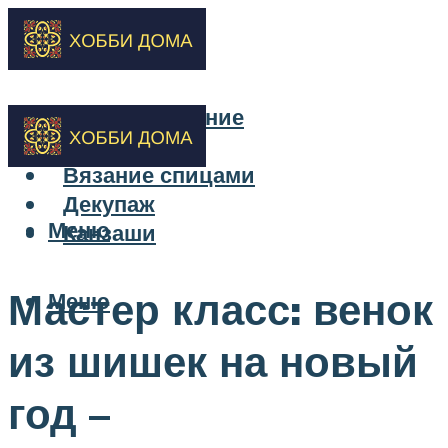
Бисероплетение
Вышивка
Вязание спицами
Декупаж
Меню
Канзаши
Мастер класс: венок
Меню
из шишек на новый
год –