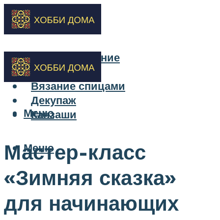
Бисероплетение
Вышивка
Вязание спицами
Декупаж
Меню
Канзаши
Мастер-класс
Меню
«Зимняя сказка»
для начинающих