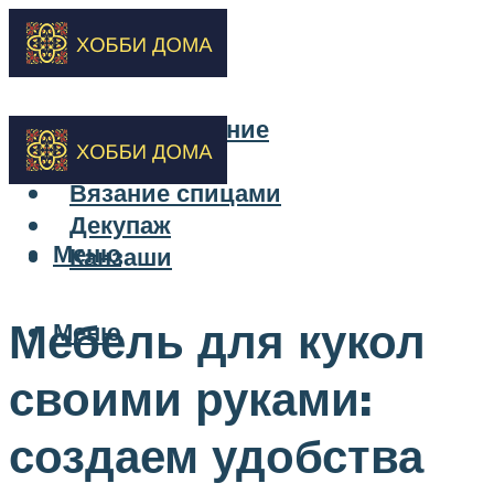
Бисероплетение
Вышивка
Вязание спицами
Декупаж
Меню
Канзаши
Мебель для кукол
Меню
своими руками:
создаем удобства