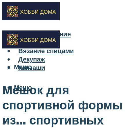
Бисероплетение
Вышивка
Вязание спицами
Декупаж
Меню
Канзаши
Мешок для
Меню
спортивной формы
из… спортивных