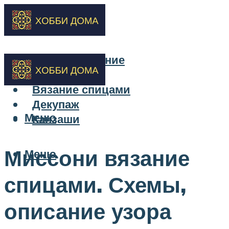
Бисероплетение
Вышивка
Вязание спицами
Декупаж
Меню
Канзаши
Миссони вязание
Меню
спицами. Схемы,
описание узора