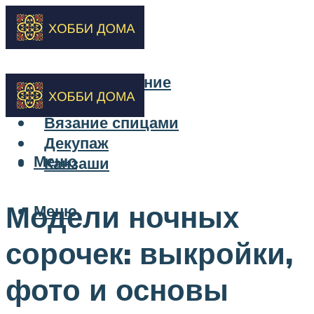
Бисероплетение
Вышивка
Вязание спицами
Декупаж
Меню
Канзаши
Модели ночных
Меню
сорочек: выкройки,
фото и основы