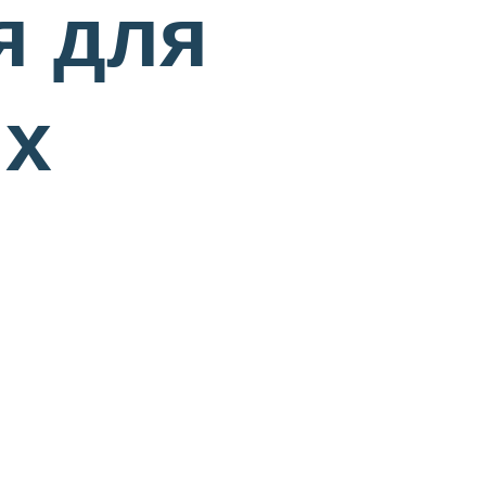
я для
ых