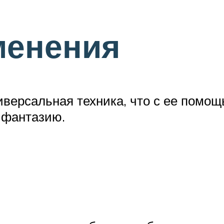
менения
иверсальная техника, что с ее пом
 фантазию.