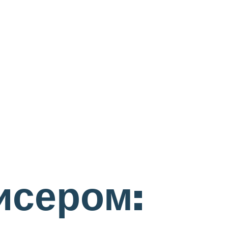
исером: