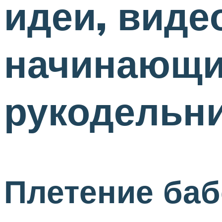
идеи, виде
начинающи
рукодельн
Плетение баб