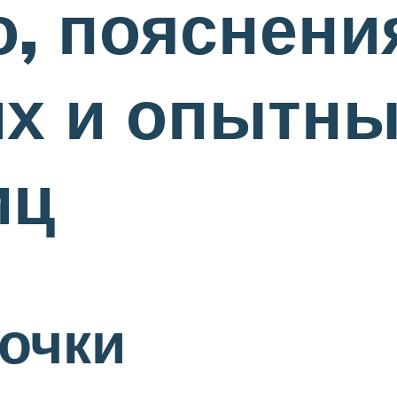
о, пояснени
х и опытн
иц
очки