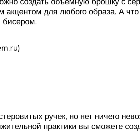
ожно создать объемную брошку с се
м акцентом для любого образа. А что
 бисером.
em.ru)
теровитых ручек, но нет ничего нево
лжительной практики вы сможете соз