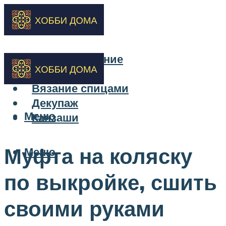
Бисероплетение
Вышивка
Вязание спицами
Декупаж
Меню
Канзаши
Муфта на коляску
Меню
по выкройке, сшить
своими руками