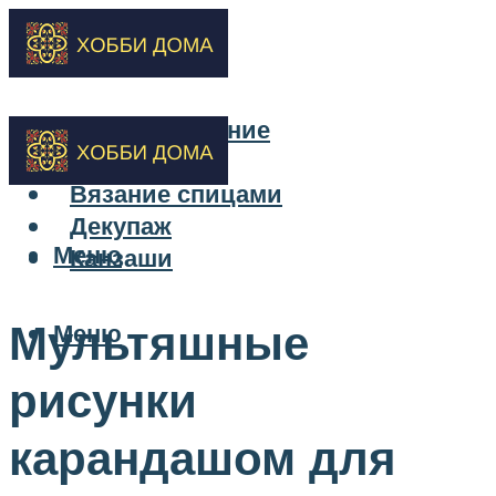
Бисероплетение
Вышивка
Вязание спицами
Декупаж
Меню
Канзаши
Мультяшные
Меню
рисунки
карандашом для