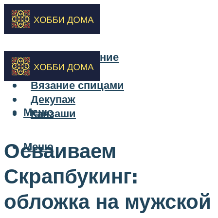
Бисероплетение
Вышивка
Вязание спицами
Декупаж
Меню
Канзаши
Осваиваем
Меню
Скрапбукинг:
обложка на мужской