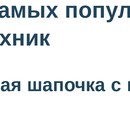
самых попу
ехник
ая шапочка с 