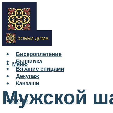
Бисероплетение
Вышивка
Меню
Вязание спицами
Декупаж
Канзаши
Мужской ш
Меню