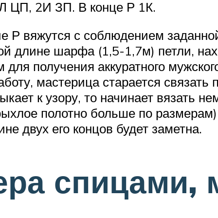
Л ЦП, 2И ЗП. В конце Р 1К.
ие Р вяжутся с соблюдением заданно
й длине шарфа (1,5-1,7м) петли, на
 для получения аккуратного мужско
аботу, мастерица старается связать 
ыкает к узору, то начинает вязать нем
хлое полотно больше по размерам).
не двух его концов будет заметна.
ра спицами, 