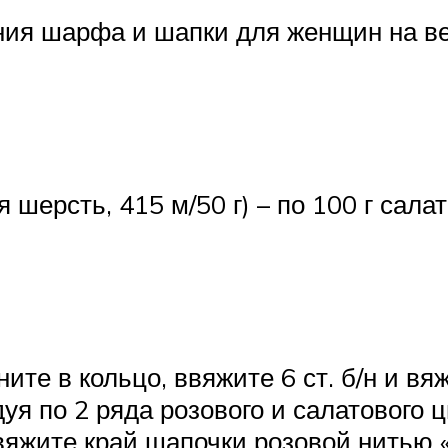
ния шарфа и шапки для женщин на ве
шерсть, 415 м/50 г) – по 100 г салат
кните в кольцо, ввяжите 6 ст. б/н и в
я по 2 ряда розового и салатового ц
яжите край шапочки розовой нитью «