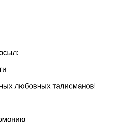
осыл:
ти
щных любовных талисманов!
армонию