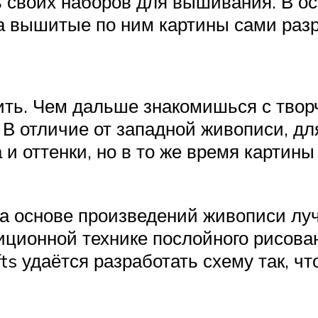
ь своих наборов для вышивания. В о
 вышитые по ним картины сами разра
ть. Чем дальше знакомишься с творч
В отличие от западной живописи, для
и оттенки, но в то же время картины
 основе произведений живописи луч
ционной технике послойного рисован
ts удаётся разработать схему так, ч