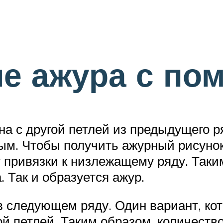
е ажура с по
на с другой петлей из предыдущего ря
ым. Чтобы получить ажурный рисунок,
 привязки к низлежащему ряду. Таки
 Так и образуется ажур.
 в следующем ряду. Один вариант, кот
й петлей. Таким образом, количеств