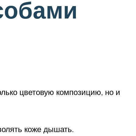
собами
олько цветовую композицию, но и
волять коже дышать.