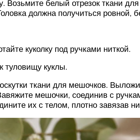
 Возьмите белый отрезок ткани для 
Головка должна получиться ровной, б
айте куколку под ручками ниткой.
к туловищу куклы.
оскутки ткани для мешочков. Выложи
Завяжите мешочки, соединив с ручк
дините их с телом, плотно завязав н