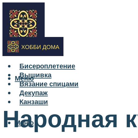
Бисероплетение
Вышивка
Меню
Вязание спицами
Декупаж
Канзаши
Народная к
Меню