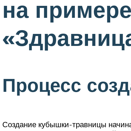
на примере
«Здравниц
Процесс созд
Создание кубышки-травницы начинае