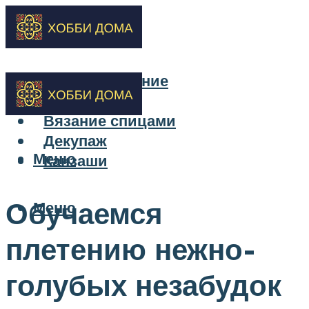
Бисероплетение
Вышивка
Вязание спицами
Декупаж
Меню
Канзаши
Обучаемся
Меню
плетению нежно-
голубых незабудок