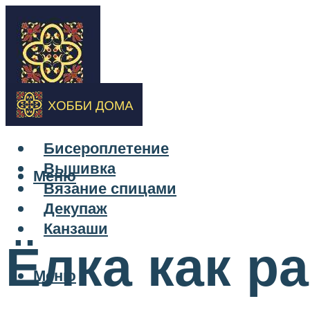
Бисероплетение
Вышивка
Меню
Вязание спицами
Декупаж
Канзаши
Ёлка как р
Меню