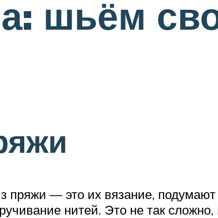
а: шьём св
ряжи
 пряжи — это их вязание, подумают м
учивание нитей. Это не так сложно,