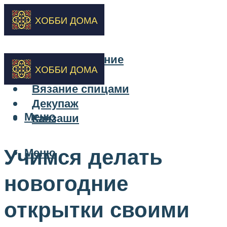
Бисероплетение
Вышивка
Вязание спицами
Декупаж
Меню
Канзаши
Учимся делать
Меню
новогодние
открытки своими