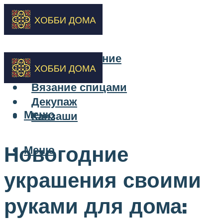
Бисероплетение
Вышивка
Вязание спицами
Декупаж
Меню
Канзаши
Новогодние
Меню
украшения своими
руками для дома: