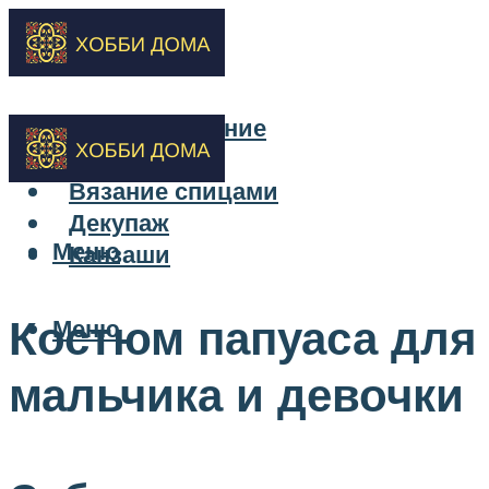
Бисероплетение
Вышивка
Вязание спицами
Декупаж
Меню
Канзаши
Костюм папуаса для
Меню
мальчика и девочки