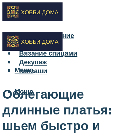
Бисероплетение
Вышивка
Вязание спицами
Декупаж
Меню
Канзаши
Облегающие
Меню
длинные платья:
шьем быстро и