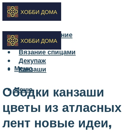
Бисероплетение
Вышивка
Вязание спицами
Декупаж
Меню
Канзаши
Ободки канзаши
Меню
цветы из атласных
лент новые идеи,