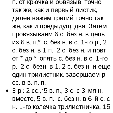
п. от крючка и обвязыв. точно
так же, как и первый листик,
далее вяжем третий точно так
же, как и предыдущ. два. Затем
провязываем 6 с. без н. в цепь
из 6 в. п.*, с. без н. в с. 1-го р., 2
с. без н. в 1 п., 2 с. без н. и повт.
от * до *, опять с. без н. в с. 1-го
р., 2 с. безн. в 1, 2 с. без н. и еще
один трилистник, завершаем р.
сс. в в. п. п.
3 р.: 2 сс.,*5 в. п., 3 с. с 3-мя н.
вместе, 5 в. п., с. без н. в 6-й с. с
н. 1-го колечка трилистничка, 15