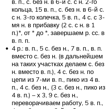
в. п., с. без н. в 6-й с. с н. 2-го
кольца, 15 в. п., с. без н. в 6-й с.
с н. 3-го колечка, 5 в. п., 4 с. с 3-
мя н. в прибавку (2 с. с н. в 1
п.)*, от * до *, завершаем р. сс. в
в. п. п.
4 р.: в. п., 5 с. без н., 7 в. п., в. п.
вместо с. без н. (в дальнейшем
на таких участках делаем с. без
н. вместо в. п.), 4 с. без н. по
цепи из 7-ми в. п., пико из 4 в.
п., 4 с. без н., (3 с. без н., пико из
4 в. п.) – х 3, 9 с. без н.,
переворачиваем работу, 5 в. п.,