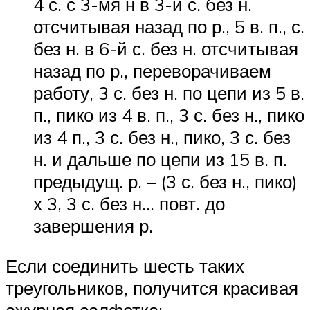
4 с. с 3-мя н в 3-й с. без н.
отсчитывая назад по р., 5 в. п., с.
без н. в 6-й с. без н. отсчитывая
назад по р., переворачиваем
работу, 3 с. без н. по цепи из 5 в.
п., пико из 4 в. п., 3 с. без н., пико
из 4 п., 3 с. без н., пико, 3 с. без
н. и дальше по цепи из 15 в. п.
предыдущ. р. – (3 с. без н., пико)
х 3, 3 с. без н… повт. до
завершения р.
Если соединить шесть таких
треугольников, получится красивая
ажурная салфетка: