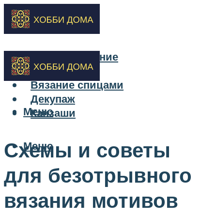
Бисероплетение
Вышивка
Вязание спицами
Декупаж
Меню
Канзаши
Схемы и советы
Меню
для безотрывного
вязания мотивов