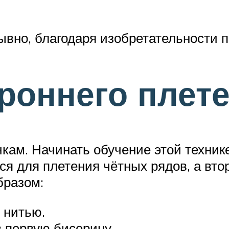
вно, благодаря изобретательности п
роннего плет
кам. Начинать обучение этой технике
ся для плетения чётных рядов, а вт
бразом:
 нитью.
в первую бисерину.