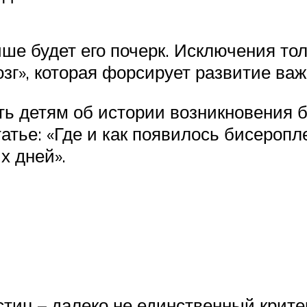
чше будет его почерк. Исключения то
озг», которая форсирует развитие ва
ь детям об истории возникновения 
тье: «Где и как появилось бисеропл
х дней».
тиц – далеко не единственный крите