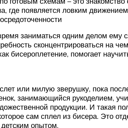
 по готовым схемам – это знакомств
ма, где появляется ловким движение
сосредоточенности
е время заниматься одним делом ему
ребность сконцентрироваться на чем
, как бисероплетение, помогает научи
лет или милую зверушку, пока после
енок, занимающийся рукоделием, учи
удожественной продукции. И такая п
которое сам сплел из бисера. Это от
 детским опытом.