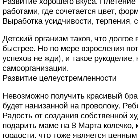
Развитие хорошего вкуса. Плетение
работами, где сочетается цвет, фор
Выработка усидчивости, терпения, 
Детский организм таков, что долго
быстрее. Но по мере взросления пот
успехов не жди), и такое рукоделие
самоорганизации.
Развитие целеустремленности
Невозможно получить красивый брас
будет нанизанной на проволоку. Реб
Радость от создания собственной х
подарить маме на 8 Марта колечко, 
гордости, что тоже является ценным