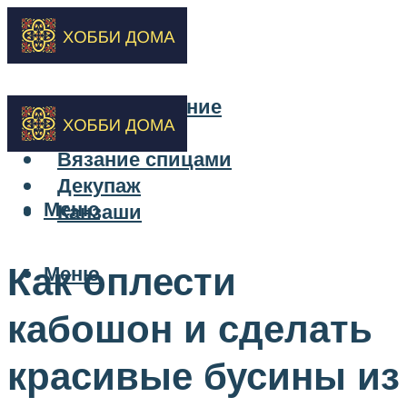
Бисероплетение
Вышивка
Вязание спицами
Декупаж
Меню
Канзаши
Как оплести
Меню
кабошон и сделать
красивые бусины из