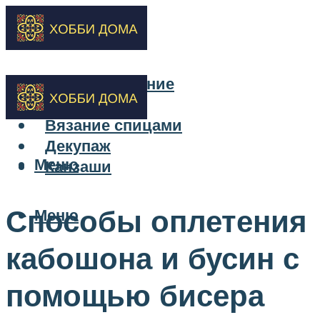
Бисероплетение
Вышивка
Вязание спицами
Декупаж
Меню
Канзаши
Способы оплетения
Меню
кабошона и бусин с
помощью бисера