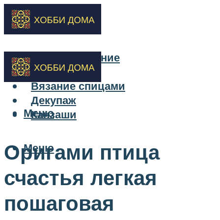
Бисероплетение
Вышивка
Вязание спицами
Декупаж
Меню
Канзаши
Оригами птица
Меню
счастья легкая
пошаговая