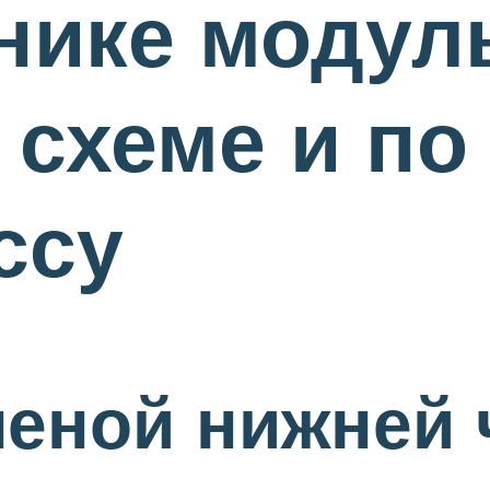
нике модул
 схеме и по
ссу
леной нижней