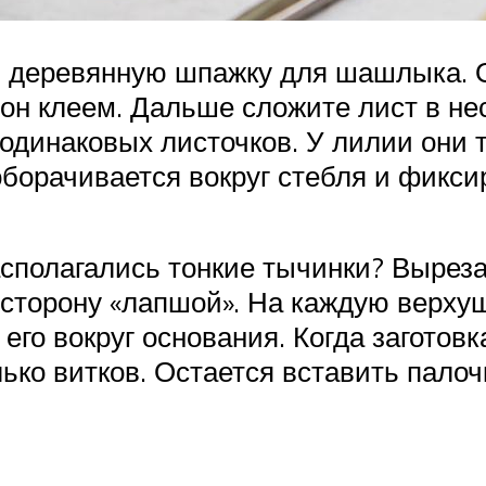
и деревянную шпажку для шашлыка. 
рон клеем. Дальше сложите лист в н
одинаковых листочков. У лилии они 
оборачивается вокруг стебля и фикси
асполагались тонкие тычинки? Вырез
о сторону «лапшой». На каждую верх
 его вокруг основания. Когда заготов
ько витков. Остается вставить палоч