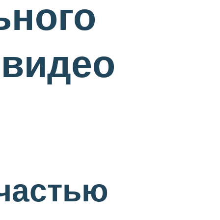
ьного
 видео
 частью